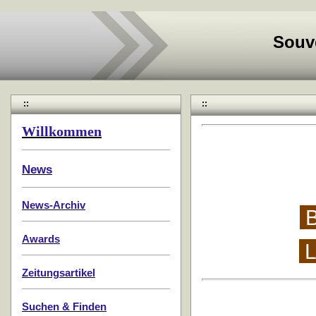
Souv
::
::
Willkommen
News
News-Archiv
B
Awards
L
Zeitungsartikel
Suchen & Finden