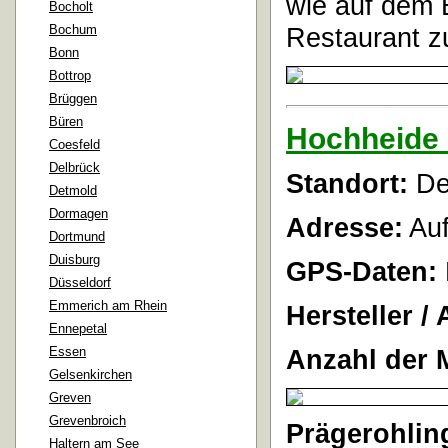
wie auf dem 
Bocholt
Bochum
Restaurant
zu
Bonn
Bottrop
Brüggen
Büren
Hochheide 
Coesfeld
Delbrück
Standort:
Der
Detmold
Dormagen
Adresse:
Auf
Dortmund
Duisburg
GPS-Daten:
Düsseldorf
Emmerich am Rhein
Hersteller / 
Ennepetal
Essen
Anzahl der 
Gelsenkirchen
Greven
Grevenbroich
Prägerohlin
Haltern am See