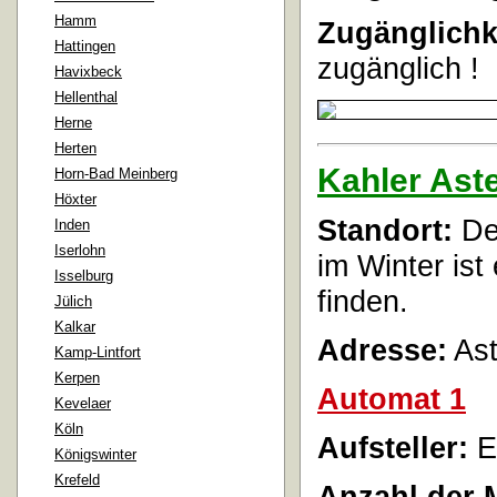
Hamm
Zugänglichk
Hattingen
zugänglich !
Havixbeck
Hellenthal
Herne
Herten
Kahler Ast
Horn-Bad Meinberg
Höxter
Standort:
De
Inden
Iserlohn
im Winter ist
Isselburg
finden.
Jülich
Kalkar
Adresse:
Ast
Kamp-Lintfort
Kerpen
Automat 1
Kevelaer
Köln
Aufsteller:
E
Königswinter
Krefeld
Anzahl der 