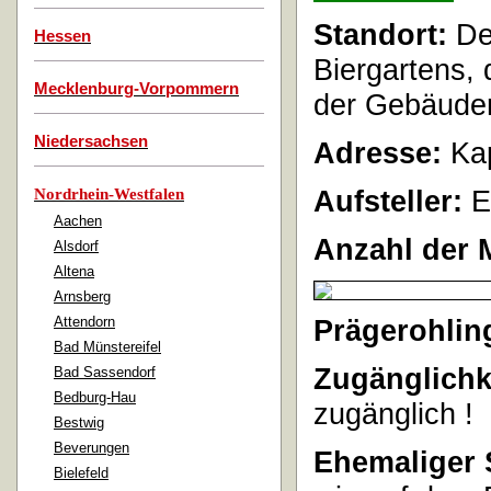
Standort:
De
Hessen
Biergartens,
Mecklenburg-Vorpommern
der Gebäuder
Niedersachsen
Adresse:
Kap
Aufsteller:
E
Nordrhein-Westfalen
Aachen
Anzahl der 
Alsdorf
Altena
Arnsberg
Attendorn
Prägerohlin
Bad Münstereifel
Zugänglichk
Bad Sassendorf
Bedburg-Hau
zugänglich !
Bestwig
Beverungen
Ehemaliger 
Bielefeld