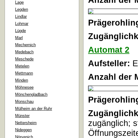
Lage
Legden
Lindlar
Prägerohlin
Lohmar
Lügde
Zugänglichk
Marl
Mechernich
Automat 2
Medebach
Meschede
Aufsteller:
E
Metelen
Mettmann
Anzahl der 
Minden
Möhnesee
Mönchengladbach
Prägerohlin
Monschau
Mülheim an der Ruhr
Zugänglichk
Münster
zugänglich; s
Nettersheim
Nideggen
Öffnungszeit
Nörvenich