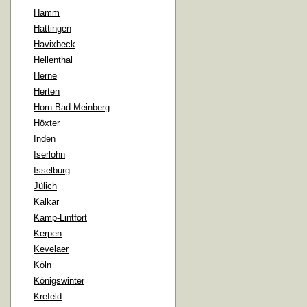
Hamm
Hattingen
Havixbeck
Hellenthal
Herne
Herten
Horn-Bad Meinberg
Höxter
Inden
Iserlohn
Isselburg
Jülich
Kalkar
Kamp-Lintfort
Kerpen
Kevelaer
Köln
Königswinter
Krefeld