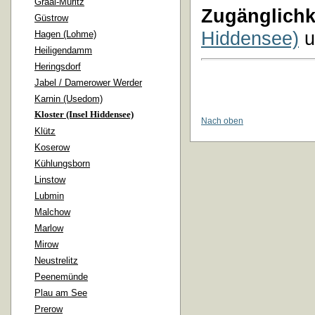
Graal-Müritz
Zugänglichk
Güstrow
Hiddensee)
u
Hagen (Lohme)
Heiligendamm
Heringsdorf
Jabel / Damerower Werder
Karnin (Usedom)
Kloster (Insel Hiddensee)
Nach oben
Klütz
Koserow
Kühlungsborn
Linstow
Lubmin
Malchow
Marlow
Mirow
Neustrelitz
Peenemünde
Plau am See
Prerow