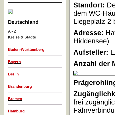
Standort:
Der
dem WC-Häus
Liegeplatz 2 
Deutschland
Adresse:
Haf
A - Z
Kreise & Städte
Hiddensee)
Baden-Württemberg
Aufsteller:
E
Anzahl der 
Bayern
Berlin
Prägerohlin
Brandenburg
Zugänglichk
Bremen
frei zugängli
Fährverbindu
Hamburg