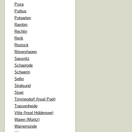
Prora
Putbus
Putgarten
Rambin
Rechlin
Rerik
Rostock
Rövershagen
Sassnitz
Schaprode
Schwerin
Sellin
Stralsund
Stuer
Timmendorf (Insel Poel)
Trassenheide
Vitte (Insel Hiddensee)
Waren (Müritz)
Warnemünde