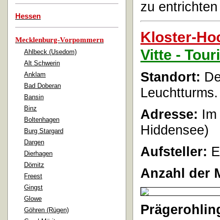
zu entrichten 
Hessen
Kloster-Ho
Mecklenburg-Vorpommern
Vitte - Tour
Ahlbeck (Usedom)
Alt Schwerin
Standort:
De
Anklam
Bad Doberan
Leuchtturms.
Bansin
Binz
Adresse:
Im 
Boltenhagen
Hiddensee)
Burg Stargard
Dargen
Aufsteller:
E
Dierhagen
Dömitz
Anzahl der 
Freest
Gingst
Glowe
Prägerohlin
Göhren (Rügen)