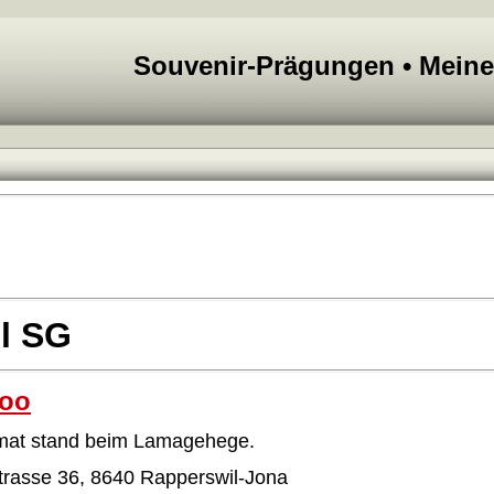
Souvenir-Prägungen • Mein
l SG
zoo
mat stand beim Lamagehege.
rasse 36, 8640 Rapperswil-Jona