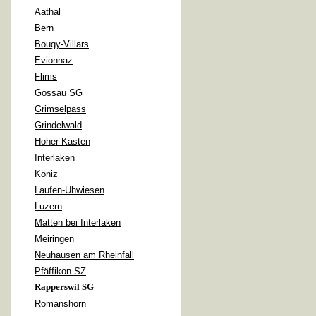
Aathal
Bern
Bougy-Villars
Evionnaz
Flims
Gossau SG
Grimselpass
Grindelwald
Hoher Kasten
Interlaken
Köniz
Laufen-Uhwiesen
Luzern
Matten bei Interlaken
Meiringen
Neuhausen am Rheinfall
Pfäffikon SZ
Rapperswil SG
Romanshorn