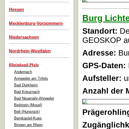
Hessen
Burg Lich
Mecklenburg-Vorpommern
Standort:
De
Niedersachsen
GEOSKOP
au
Adresse:
Bur
Nordrhein-Westfalen
GPS-Daten:
Rheinland-Pfalz
Andernach
Aufsteller:
u
Annweiler am Trifels
Bad Dürkheim
Anzahl der 
Bad Kreuznach
Bad Neuenahr-Ahrweiler
Beilstein (Mosel)
Prägerohlin
Bell (Hunsrück)
Bernkastel-Kues
Zugänglichk
Bingen am Rhein