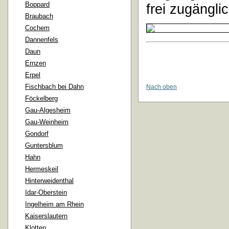
Boppard
frei zugänglic
Braubach
Cochem
Dannenfels
Daun
Ernzen
Erpel
Fischbach bei Dahn
Nach oben
Föckelberg
Gau-Algesheim
Gau-Weinheim
Gondorf
Guntersblum
Hahn
Hermeskeil
Hinterweidenthal
Idar-Oberstein
Ingelheim am Rhein
Kaiserslautern
Klotten