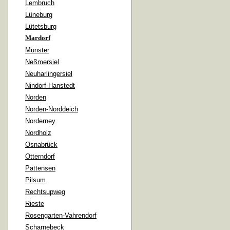
Lembruch
Lüneburg
Lütetsburg
Mardorf
Munster
Neßmersiel
Neuharlingersiel
Nindorf-Hanstedt
Norden
Norden-Norddeich
Norderney
Nordholz
Osnabrück
Otterndorf
Pattensen
Pilsum
Rechtsupweg
Rieste
Rosengarten-Vahrendorf
Scharnebeck