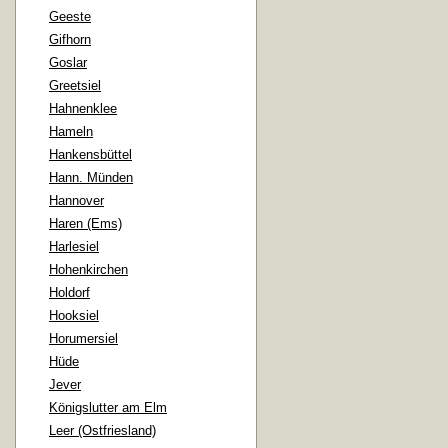
Geeste
Gifhorn
Goslar
Greetsiel
Hahnenklee
Hameln
Hankensbüttel
Hann. Münden
Hannover
Haren (Ems)
Harlesiel
Hohenkirchen
Holdorf
Hooksiel
Horumersiel
Hüde
Jever
Königslutter am Elm
Leer (Ostfriesland)