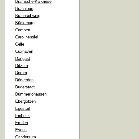
Bramsche-Kalkriese
Braunlage
Braunschweig
Bückeburg
Campen
Carolinensiel
Celle
Cuxhaven
Dangast
Ditzum
Dorum
Dörverden
Duderstadt
Dümmerlohausen
Ebergötzen
Egestorf
Einbeck
Emden
Esens
Gandersum