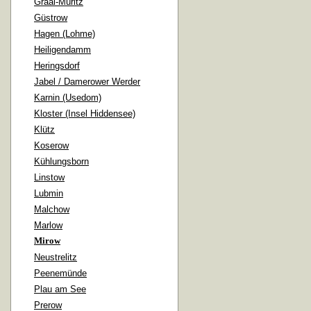
Graal-Müritz
Güstrow
Hagen (Lohme)
Heiligendamm
Heringsdorf
Jabel / Damerower Werder
Karnin (Usedom)
Kloster (Insel Hiddensee)
Klütz
Koserow
Kühlungsborn
Linstow
Lubmin
Malchow
Marlow
Mirow
Neustrelitz
Peenemünde
Plau am See
Prerow