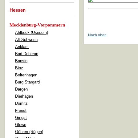
Hessen
Mecklenburg-Vorpommern
Ahlbeck (Usedom)
Nach oben
Alt Schwerin
Anklam
Bad Doberan
Bansin
Binz
Boltenhagen
Burg Stargard
Dargen
Dierhagen
Dömitz
Freest
Gingst
Glowe
Göhren (Rügen)