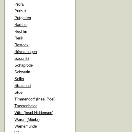
Prora
Putbus
Putgarten
Rambin
Rechlin
Rerik
Rostock
Rövershagen
Sassnitz
Schaprode
Schwerin
Sellin
Stralsund
Stuer
Timmendorf (Insel Poel)
Trassenheide
Vitte (Insel Hiddensee)
Waren (Müritz)
Warnemünde