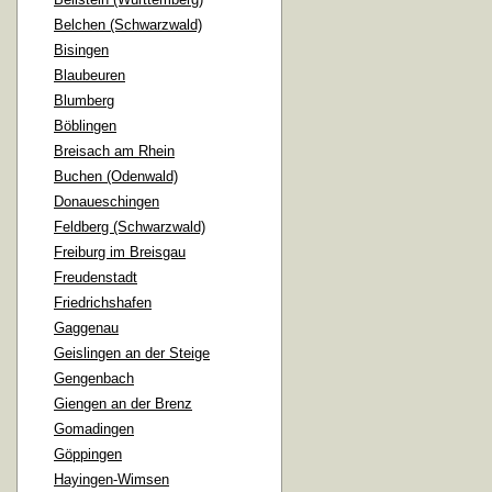
Belchen (Schwarzwald)
Bisingen
Blaubeuren
Blumberg
Böblingen
Breisach am Rhein
Buchen (Odenwald)
Donaueschingen
Feldberg (Schwarzwald)
Freiburg im Breisgau
Freudenstadt
Friedrichshafen
Gaggenau
Geislingen an der Steige
Gengenbach
Giengen an der Brenz
Gomadingen
Göppingen
Hayingen-Wimsen