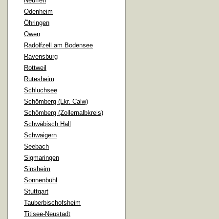
Neuffen
Odenheim
Öhringen
Owen
Radolfzell am Bodensee
Ravensburg
Rottweil
Rutesheim
Schluchsee
Schömberg (Lkr. Calw)
Schömberg (Zollernalbkreis)
Schwäbisch Hall
Schwaigern
Seebach
Sigmaringen
Sinsheim
Sonnenbühl
Stuttgart
Tauberbischofsheim
Titisee-Neustadt