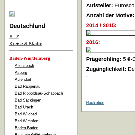
Aufsteller:
Eurosco
Anzahl der Motive:
2014 / 2015
:
Deutschland
A - Z
2016
:
Kreise & Städte
Baden-Württemberg
Prägerohling:
5 €-
Allensbach
Zugänglichkeit:
Der
Asperg
Aulendorf
Bad Rappenau
Bad Rippoldsau-Schapbach
Bad Säckingen
Nach oben
Bad Urach
Bad Wildbad
Bad Wimpfen
Baden-Baden
Beilstein (Württemberg)