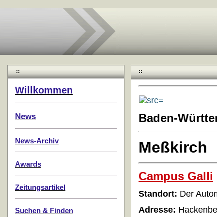
::
::
Willkommen
News
Baden-Württ
News-Archiv
Meßkirch
Awards
Campus Galli
Zeitungsartikel
Standort:
Der Autom
Adresse:
Hackenber
Suchen & Finden