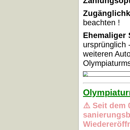
Zahlungsopt
Zugänglichk
beachten !
Ehemaliger 
ursprünglich
-
weiteren Au
Olympiaturms
Olympiatur
⚠️ Seit dem 
sanierungsb
Wiedereröffn