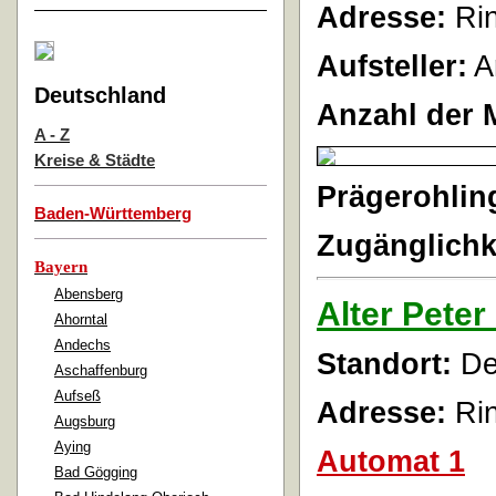
Adresse:
Ri
Aufsteller:
A
Deutschland
Anzahl der 
A - Z
Kreise & Städte
Prägerohlin
Baden-Württemberg
Zugänglichk
Bayern
Abensberg
Alter Peter
Ahorntal
Andechs
Standort:
Der
Aschaffenburg
Aufseß
Adresse:
Ri
Augsburg
Aying
Automat 1
Bad Gögging