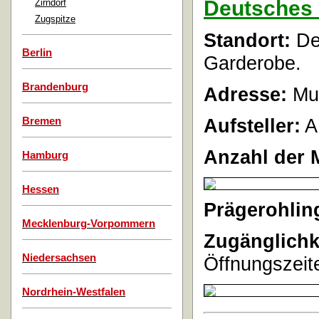
Deutsches 
Zirndorf
Zugspitze
Standort:
Der
Berlin
Garderobe.
Brandenburg
Adresse:
Mus
Aufsteller:
A
Bremen
Anzahl der 
Hamburg
Hessen
Prägerohlin
Mecklenburg-Vorpommern
Zugänglichk
Niedersachsen
Öffnungszeite
Nordrhein-Westfalen