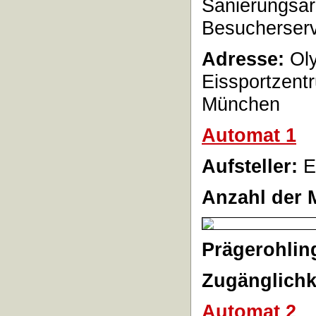
Sanierungsar
Besucherserv
Adresse:
Ol
Eissportzent
München
Automat 1
Aufsteller:
E
Anzahl der 
Prägerohlin
Zugänglichk
Automat 2