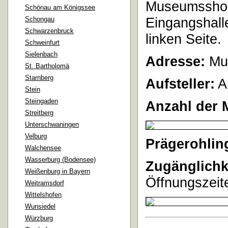
Museumsshop,
Schönau am Königssee
Eingangshall
Schongau
Schwarzenbruck
linken Seite.
Schweinfurt
Sielenbach
Adresse:
Mus
St. Bartholomä
Starnberg
Aufsteller:
A
Stein
Steingaden
Anzahl der 
Streitberg
Unterschwaningen
Velburg
Prägerohlin
Walchensee
Wasserburg (Bodensee)
Zugänglichk
Weißenburg in Bayern
Öffnungszeite
Weitramsdorf
Wittelshofen
Wunsiedel
Würzburg