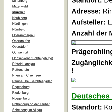
Standort:
De
Miltenberg
Mittenwald
Adresse:
Ri
München
Neubiberg
Aufsteller:
E
Nördlingen
Nürnberg
Anzahl der 
Oberammergau
Oberstaufen
Oberstdorf
Prägerohlin
Ochsenfurt
Ochsenkopf (Fichtelgebirge)
Zugänglichk
Pfofeld-Langlau
!
Pottenstein
Prien am Chiemsee
Ramsau bei Berchtesgaden
Regensburg
Riedenburg
Deutsches 
Roggenburg
Rothenburg ob der Tauber
Standort:
Ko
Scheidegg im Allgäu