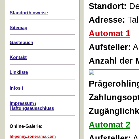
Standort:
De
Standorthinweise
Adresse:
Tal
Sitemap
Automat 1
Gästebuch
Aufsteller:
A
Kontakt
Anzahl der 
Linkliste
Prägerohlin
Infos ℹ️
Zahlungsopt
Impressum /
Haftungsausschluss
Zugänglichk
Automat 2
Online-Galerie:
Aufsteller:
A
hf-penny.zonerama.com