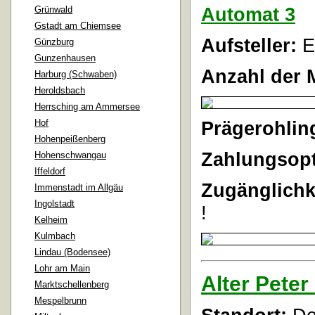
Automat 3
Grünwald
Gstadt am Chiemsee
Aufsteller:
E
Günzburg
Gunzenhausen
Anzahl der 
Harburg (Schwaben)
Heroldsbach
Herrsching am Ammersee
Hof
Prägerohlin
Hohenpeißenberg
Zahlungsopt
Hohenschwangau
Iffeldorf
Zugänglichk
Immenstadt im Allgäu
Ingolstadt
!
Kelheim
Kulmbach
Lindau (Bodensee)
Lohr am Main
Alter Peter
Marktschellenberg
Mespelbrunn