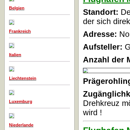
Belgien
Standort:
Der
der sich dire
Frankreich
Adresse:
Nor
Aufsteller:
G
Italien
Anzahl der 
Liechtenstein
Prägerohlin
Zugänglichk
Drehkreuz mög
Luxemburg
wird !
Niederlande