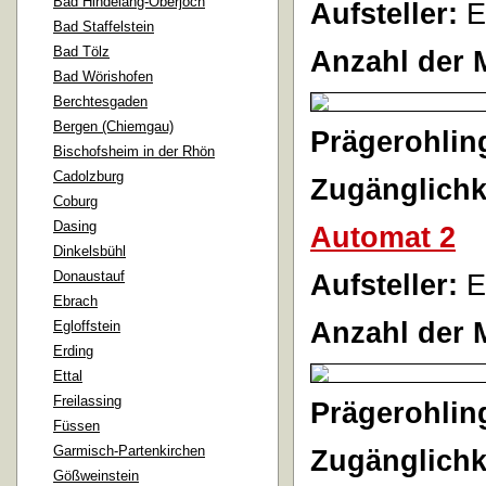
Bad Hindelang-Oberjoch
Aufsteller:
E
Bad Staffelstein
Bad Tölz
Anzahl der 
Bad Wörishofen
Berchtesgaden
Bergen (Chiemgau)
Prägerohlin
Bischofsheim in der Rhön
Cadolzburg
Zugänglichk
Coburg
Dasing
Automat 2
Dinkelsbühl
Donaustauf
Aufsteller:
E
Ebrach
Anzahl der 
Egloffstein
Erding
Ettal
Freilassing
Prägerohlin
Füssen
Garmisch-Partenkirchen
Zugänglichk
Gößweinstein