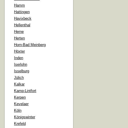
Hamm
Hattingen
Havixbeck
Hellenthal
Herne
Herten
Horn-Bad Meinberg
Höxter
Inden
Iserlohn
Isselburg
Jülich
Kalkar
Kamp-Lintfort
Kerpen
Kevelaer
Köln
Königswinter
Krefeld