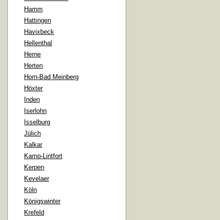
Hamm
Hattingen
Havixbeck
Hellenthal
Herne
Herten
Horn-Bad Meinberg
Höxter
Inden
Iserlohn
Isselburg
Jülich
Kalkar
Kamp-Lintfort
Kerpen
Kevelaer
Köln
Königswinter
Krefeld