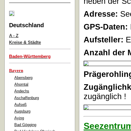
neben der Sc
Adresse:
See
Deutschland
GPS-Daten:
A - Z
Aufsteller:
E
Kreise & Städte
Anzahl der 
Baden-Württemberg
Bayern
Prägerohlin
Abensberg
Ahorntal
Zugänglichk
Andechs
zugänglich !
Aschaffenburg
Aufseß
Augsburg
Aying
Seezentrum 
Bad Gögging