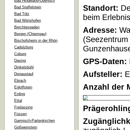
Bad Hindelang-Oberjoch
Standort:
De
Bad Staffelstein
Bad Tölz
beim Erlebnis
Bad Wörishofen
Berchtesgaden
Adresse:
Wal
Bergen (Chiemgau)
(Seezentrum
Bischofsheim in der Rhön
Gunzenhaus
Cadolzburg
Coburg
GPS-Daten:
Dasing
Dinkelsbühl
Aufsteller:
E
Donaustauf
Ebrach
Anzahl der 
Egloffstein
Erding
Ettal
Prägerohlin
Freilassing
Füssen
Zugänglichk
Garmisch-Partenkirchen
Gößweinstein