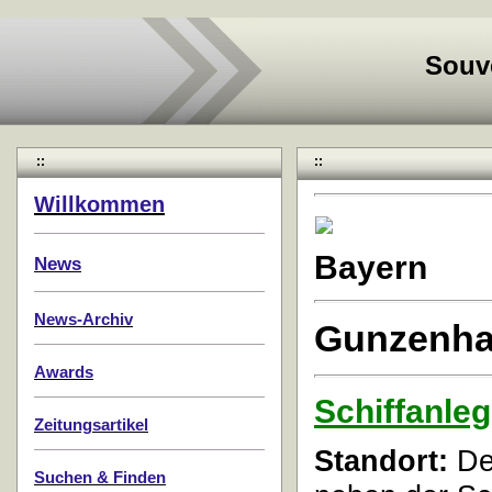
Souv
::
::
Willkommen
Bayern
News
News-Archiv
Gunzenh
Awards
Schiffanle
Zeitungsartikel
Standort:
Der
Suchen & Finden