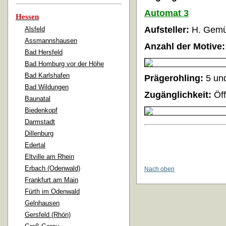
Automat 3
Hessen
Aufsteller:
H. Gem
Alsfeld
Assmannshausen
Anzahl der Motive:
Bad Hersfeld
Bad Homburg vor der Höhe
Bad Karlshafen
Prägerohling:
5 un
Bad Wildungen
Zugänglichkeit:
Öff
Baunatal
Biedenkopf
Darmstadt
Dillenburg
Edertal
Eltville am Rhein
Erbach (Odenwald)
Nach oben
Frankfurt am Main
Fürth im Odenwald
Gelnhausen
Gersfeld (Rhön)