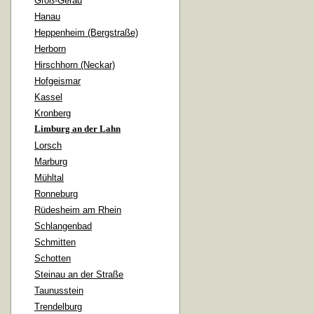
Groß-Gerau
Hanau
Heppenheim (Bergstraße)
Herborn
Hirschhorn (Neckar)
Hofgeismar
Kassel
Kronberg
Limburg an der Lahn
Lorsch
Marburg
Mühltal
Ronneburg
Rüdesheim am Rhein
Schlangenbad
Schmitten
Schotten
Steinau an der Straße
Taunusstein
Trendelburg