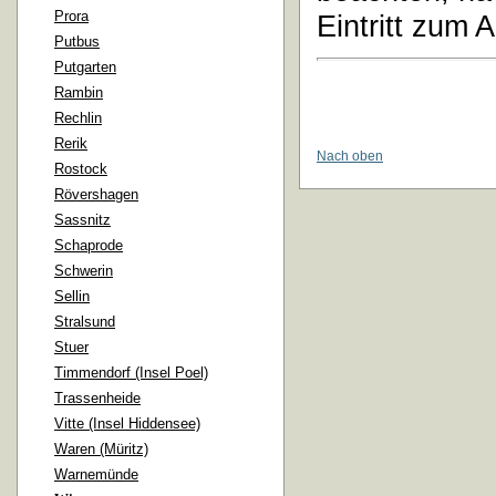
Prora
Eintritt zum 
Putbus
Putgarten
Rambin
Rechlin
Rerik
Nach oben
Rostock
Rövershagen
Sassnitz
Schaprode
Schwerin
Sellin
Stralsund
Stuer
Timmendorf (Insel Poel)
Trassenheide
Vitte (Insel Hiddensee)
Waren (Müritz)
Warnemünde