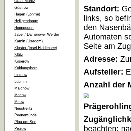
Graal-Müritz
Standort:
Ge
Güstrow
Hagen (Lohme)
links, so bef
Heiligendamm
den Nasenbär
Heringsdorf
Jabel / Damerower Werder
Automaten sc
Karnin (Usedom)
Seite am Zug
Kloster (Insel Hiddensee)
Klütz
Adresse:
Zum
Koserow
Kühlungsborn
Aufsteller:
E
Linstow
Lubmin
Anzahl der 
Malchow
Marlow
Mirow
Prägerohlin
Neustrelitz
Peenemünde
Zugänglichk
Plau am See
beachten; na
Prerow