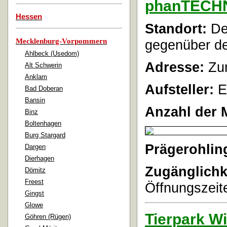
phanTECH
Hessen
Standort:
Der
Mecklenburg-Vorpommern
gegenüber de
Ahlbeck (Usedom)
Adresse:
Zum
Alt Schwerin
Anklam
Aufsteller:
E
Bad Doberan
Bansin
Anzahl der 
Binz
Boltenhagen
Burg Stargard
Prägerohlin
Dargen
Dierhagen
Zugänglichk
Dömitz
Freest
Öffnungszeite
Gingst
Glowe
Tierpark W
Göhren (Rügen)