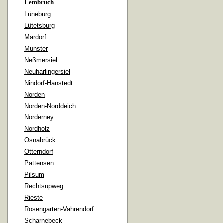
Lembruch
Lüneburg
Lütetsburg
Mardorf
Munster
Neßmersiel
Neuharlingersiel
Nindorf-Hanstedt
Norden
Norden-Norddeich
Norderney
Nordholz
Osnabrück
Otterndorf
Pattensen
Pilsum
Rechtsupweg
Rieste
Rosengarten-Vahrendorf
Scharnebeck