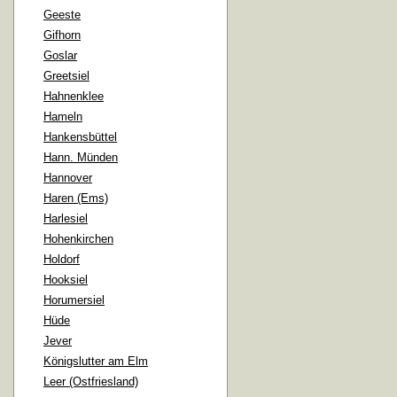
Geeste
Gifhorn
Goslar
Greetsiel
Hahnenklee
Hameln
Hankensbüttel
Hann. Münden
Hannover
Haren (Ems)
Harlesiel
Hohenkirchen
Holdorf
Hooksiel
Horumersiel
Hüde
Jever
Königslutter am Elm
Leer (Ostfriesland)