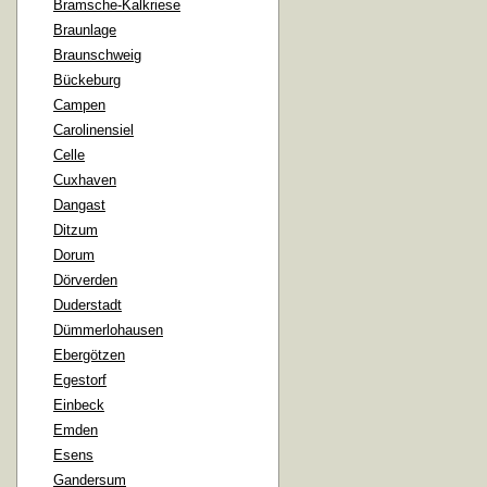
Bramsche-Kalkriese
Braunlage
Braunschweig
Bückeburg
Campen
Carolinensiel
Celle
Cuxhaven
Dangast
Ditzum
Dorum
Dörverden
Duderstadt
Dümmerlohausen
Ebergötzen
Egestorf
Einbeck
Emden
Esens
Gandersum