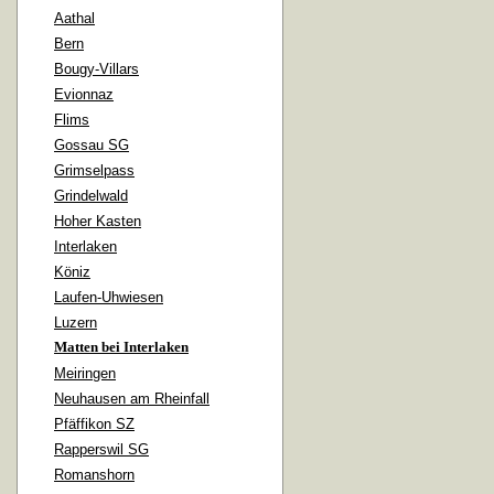
Aathal
Bern
Bougy-Villars
Evionnaz
Flims
Gossau SG
Grimselpass
Grindelwald
Hoher Kasten
Interlaken
Köniz
Laufen-Uhwiesen
Luzern
Matten bei Interlaken
Meiringen
Neuhausen am Rheinfall
Pfäffikon SZ
Rapperswil SG
Romanshorn