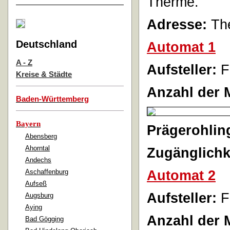
Therme.
Adresse:
The
Deutschland
Automat 1
A - Z
Aufsteller:
F
Kreise & Städte
Anzahl der 
Baden-Württemberg
Bayern
Prägerohlin
Abensberg
Ahorntal
Zugänglichk
Andechs
Automat 2
Aschaffenburg
Aufseß
Aufsteller:
F
Augsburg
Aying
Anzahl der 
Bad Gögging