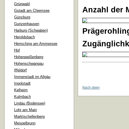
Grünwald
Anzahl der 
Gstadt am Chiemsee
Günzburg
Gunzenhausen
Prägerohlin
Harburg (Schwaben)
Heroldsbach
Zugänglichk
Herrsching am Ammersee
Hof
Hohenpeißenberg
Hohenschwangau
Iffeldorf
Immenstadt im Allgäu
Ingolstadt
Nach oben
Kelheim
Kulmbach
Lindau (Bodensee)
Lohr am Main
Marktschellenberg
Mespelbrunn