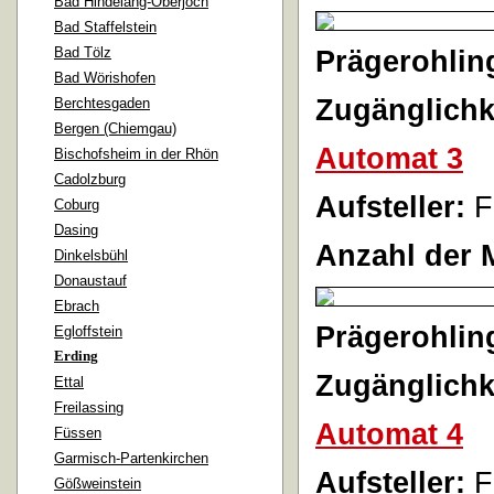
Bad Hindelang-Oberjoch
Bad Staffelstein
Bad Tölz
Prägerohlin
Bad Wörishofen
Zugänglichk
Berchtesgaden
Bergen (Chiemgau)
Automat 3
Bischofsheim in der Rhön
Cadolzburg
Aufsteller:
F
Coburg
Dasing
Anzahl der 
Dinkelsbühl
Donaustauf
Ebrach
Prägerohlin
Egloffstein
Erding
Zugänglichk
Ettal
Freilassing
Automat 4
Füssen
Garmisch-Partenkirchen
Aufsteller:
F
Gößweinstein