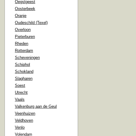
Oegstgeest
Oosterbeek
Oranje
Oudeschild (Texel)
Overloon
Pieterburen
Rheden
Rotterdam
Scheveningen
Schiphol
Schokland
Slagharen
Soest
Utrecht
Vaals
Valkenburg aan de Geul
Veenhuizen
Veldhoven
Venlo
Volendam