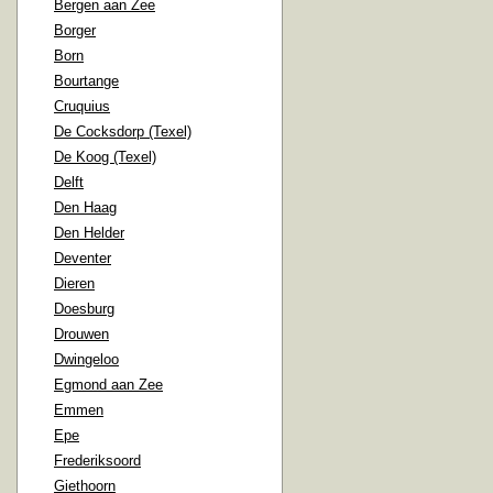
Bergen aan Zee
Borger
Born
Bourtange
Cruquius
De Cocksdorp (Texel)
De Koog (Texel)
Delft
Den Haag
Den Helder
Deventer
Dieren
Doesburg
Drouwen
Dwingeloo
Egmond aan Zee
Emmen
Epe
Frederiksoord
Giethoorn