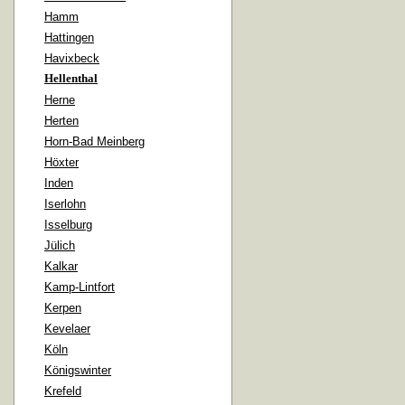
Hamm
Hattingen
Havixbeck
Hellenthal
Herne
Herten
Horn-Bad Meinberg
Höxter
Inden
Iserlohn
Isselburg
Jülich
Kalkar
Kamp-Lintfort
Kerpen
Kevelaer
Köln
Königswinter
Krefeld