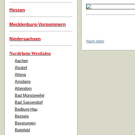
Hessen
Mecklenburg-Vorpommern
Niedersachsen
Nach oben
Nordrhein-Westfalen
Aachen
Alsdorf
Altena
Arnsberg
Attendorn
Bad Münstereifel
Bad Sassendorf
Bedburg-Hau
Bestwig
Beverungen
Bielefeld