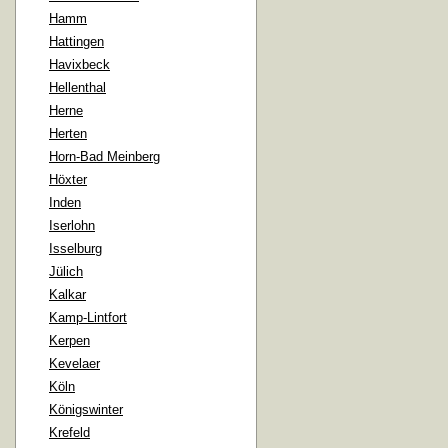
Hamm
Hattingen
Havixbeck
Hellenthal
Herne
Herten
Horn-Bad Meinberg
Höxter
Inden
Iserlohn
Isselburg
Jülich
Kalkar
Kamp-Lintfort
Kerpen
Kevelaer
Köln
Königswinter
Krefeld