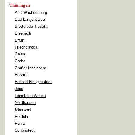
Thüringen
Amt Wachsenburg
Bad Langensalza
Brotterode-Trusetal
Eisenach
Erfurt
Friedrichroda
Geisa
Gotha
Großer Inselsberg
Harztor
Heilbad Heiligenstadt
Jena
Leinefelde-Worbis
Nordhausen
Oberweid
Rottleben
Ruhla
Schönstedt