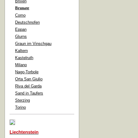
Brixen
Brunate
Como
Deutschnofen
Eppan
Glurns
Graun im Vinschgau
Kaltern
Kastelruth
Milano
Nago-Torbole
Orta San Giulio
Riva del Garda
Sand in Taufers
Sterzing
Torino
Liechtenstein