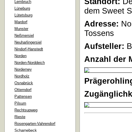
Standort:
Der
Lembruch
Lüneburg
dem Sweet S
Lütetsburg
Adresse:
Nor
Mardorf
Munster
Tossens
Neßmersiel
Neuharlingersiel
Aufsteller:
B
Nindorf-Hanstedt
Norden
Anzahl der 
Norden-Norddeich
Norderney
Nordholz
Prägerohlin
Osnabrück
Otterndorf
Zugänglichk
Pattensen
Pilsum
Rechtsupweg
Rieste
Rosengarten-Vahrendorf
Scharnebeck