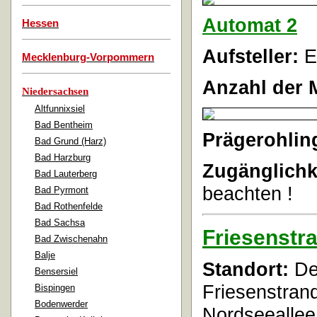
Automat 2
Hessen
Aufsteller:
E
Mecklenburg-Vorpommern
Anzahl der 
Niedersachsen
Altfunnixsiel
Bad Bentheim
Prägerohlin
Bad Grund (Harz)
Bad Harzburg
Zugänglichk
Bad Lauterberg
beachten !
Bad Pyrmont
Bad Rothenfelde
Bad Sachsa
Friesenstr
Bad Zwischenahn
Balje
Standort:
De
Bensersiel
Friesenstrand
Bispingen
Bodenwerder
Nordseeallee