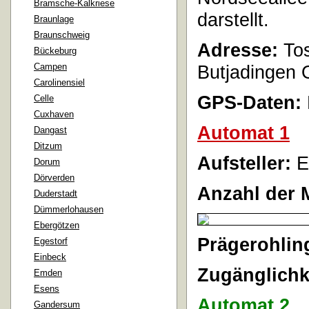
Bramsche-Kalkriese
darstellt.
Braunlage
Braunschweig
Adresse:
Tos
Bückeburg
Campen
Butjadingen
Carolinensiel
GPS-Daten:
Celle
Cuxhaven
Automat 1
Dangast
Ditzum
Aufsteller:
E
Dorum
Dörverden
Anzahl der 
Duderstadt
Dümmerlohausen
Ebergötzen
Prägerohlin
Egestorf
Einbeck
Zugänglichk
Emden
Esens
Automat 2
Gandersum