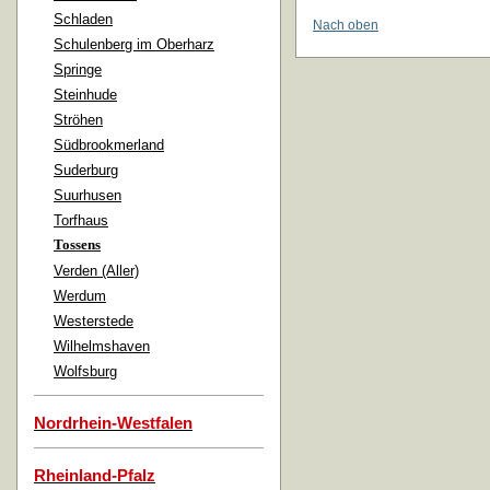
Schladen
Nach oben
Schulenberg im Oberharz
Springe
Steinhude
Ströhen
Südbrookmerland
Suderburg
Suurhusen
Torfhaus
Tossens
Verden (Aller)
Werdum
Westerstede
Wilhelmshaven
Wolfsburg
Nordrhein-Westfalen
Rheinland-Pfalz