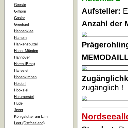
Geeste
Aufsteller:
E
Gifhorn
Goslar
Anzahl der 
Greetsiel
Hahnenklee
Hameln
Prägerohlin
Hankensbüttel
Hann. Münden
MEMODAILL
Hannover
Haren (Ems)
Harlesiel
Zugänglichk
Hohenkirchen
Holdorf
zugänglich !
Hooksiel
Horumersiel
Hüde
Jever
Nordseeall
Königslutter am Elm
Leer (Ostfriesland)