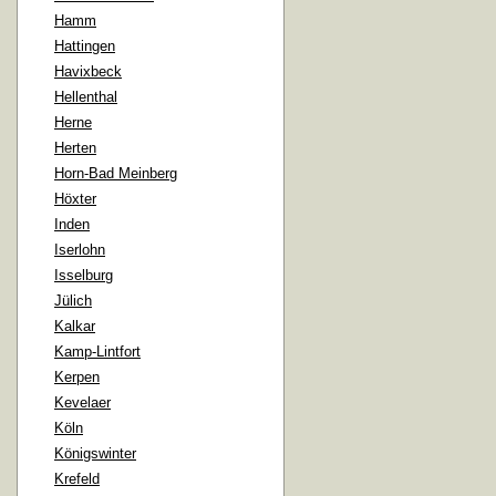
Hamm
Hattingen
Havixbeck
Hellenthal
Herne
Herten
Horn-Bad Meinberg
Höxter
Inden
Iserlohn
Isselburg
Jülich
Kalkar
Kamp-Lintfort
Kerpen
Kevelaer
Köln
Königswinter
Krefeld