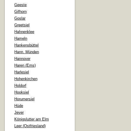
Geeste
Gifhorn
Goslar
Greetsiel
Hahnenklee
Hameln
Hankensbüttel
Hann. Münden
Hannover
Haren (Ems)
Harlesiel
Hohenkirchen
Holdorf
Hooksiel
Horumersiel
Hüde
Jever
Königslutter am Elm
Leer (Ostfriesland)