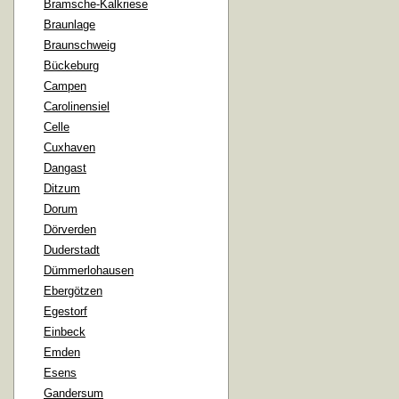
Bramsche-Kalkriese
Braunlage
Braunschweig
Bückeburg
Campen
Carolinensiel
Celle
Cuxhaven
Dangast
Ditzum
Dorum
Dörverden
Duderstadt
Dümmerlohausen
Ebergötzen
Egestorf
Einbeck
Emden
Esens
Gandersum