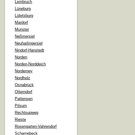
Lembruch
Lüneburg
Lütetsburg
Mardorf
Munster
Neßmersiel
Neuharlingersiel
Nindorf-Hanstedt
Norden
Norden-Norddeich
Norderney
Nordholz
Osnabrück
Otterndorf
Pattensen
Pilsum
Rechtsupweg
Rieste
Rosengarten-Vahrendorf
Scharnebeck