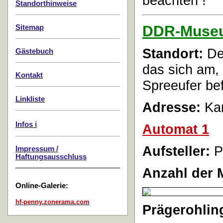
beachten !
Standorthinweise
DDR-Muse
Sitemap
Standort:
De
Gästebuch
das sich am,
Kontakt
Spreeufer bef
Linkliste
Adresse:
Kar
Infos ℹ️
Automat 1
Aufsteller:
P
Impressum /
Haftungsausschluss
Anzahl der 
Online-Galerie:
hf-penny.zonerama.com
Prägerohlin