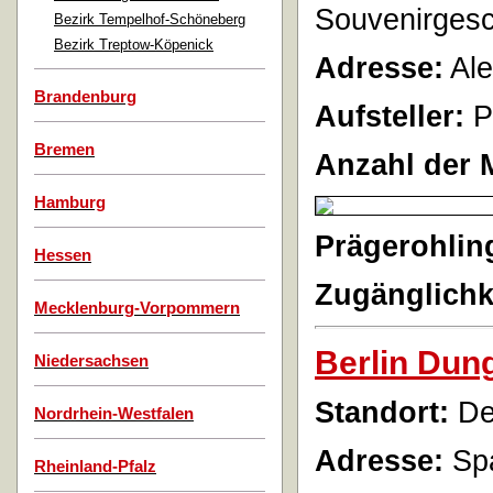
Souvenirgesc
Bezirk Tempelhof-Schöneberg
Bezirk Treptow-Köpenick
Adresse:
Ale
Brandenburg
Aufsteller:
P
Bremen
Anzahl der 
Hamburg
Prägerohlin
Hessen
Zugänglichk
Mecklenburg-Vorpommern
Berlin Dun
Niedersachsen
Standort:
Der
Nordrhein-Westfalen
Adresse:
Spa
Rheinland-Pfalz