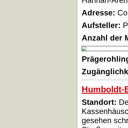
Hannah-Arend
Adresse:
Cor
Aufsteller:
P
Anzahl der 
Prägerohlin
Zugänglichk
Humboldt-
Standort:
De
Kassenhäusch
gesehen schr