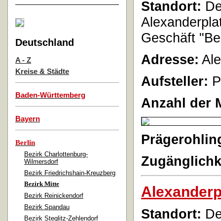
Standort:
De
Alexanderpla
Geschäft "Ber
Deutschland
Adresse:
Ale
A - Z
Kreise & Städte
Aufsteller:
P
Baden-Württemberg
Anzahl der 
Bayern
Prägerohlin
Berlin
Bezirk Charlottenburg-
Zugänglichk
Wilmersdorf
Bezirk Friedrichshain-Kreuzberg
Bezirk Mitte
Alexanderp
Bezirk Reinickendorf
Bezirk Spandau
Standort:
De
Bezirk Steglitz-Zehlendorf