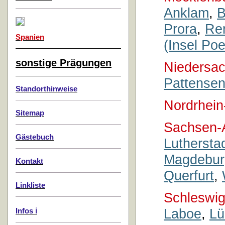
Anklam
,
B
Prora
,
Rer
Spanien
(Insel Poe
sonstige Prägungen
Niedersa
Pattense
Standorthinweise
Nordrhein
Sitemap
Sachsen-A
Gästebuch
Luthersta
Magdebur
Kontakt
Querfurt
,
Linkliste
Schleswig
Laboe
,
Lü
Infos ℹ️