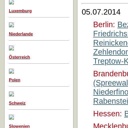
05.07.2014
Luxemburg
Berlin:
Be
Friedrich
Niederlande
Reinicken
Zehlendor
Österreich
Treptow-
Brandenb
Polen
(Spreewal
Niederfin
Rabenstei
Schweiz
Hessen:
Mecklenb
Slowenien