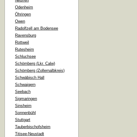
Neuffen
Odenheim
Öhringen
Owen
Radolfzell am Bodensee
Ravensburg
Rottweil
Rutesheim
Schluchsee
Schömberg (Lkr. Calw)
Schömberg (Zollernalbkreis)
Schwäbisch Hall
Schwaigern
Seebach
Sigmaringen
Sinsheim
Sonnenbühl
Stuttgart
Tauberbischofsheim
Titisee-Neustadt