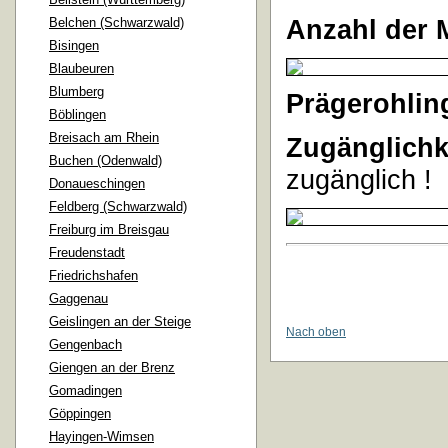
Anzahl der 
Belchen (Schwarzwald)
Bisingen
Blaubeuren
Blumberg
Prägerohlin
Böblingen
Breisach am Rhein
Zugänglichk
Buchen (Odenwald)
zugänglich !
Donaueschingen
Feldberg (Schwarzwald)
Freiburg im Breisgau
Freudenstadt
Friedrichshafen
Gaggenau
Geislingen an der Steige
Nach oben
Gengenbach
Giengen an der Brenz
Gomadingen
Göppingen
Hayingen-Wimsen