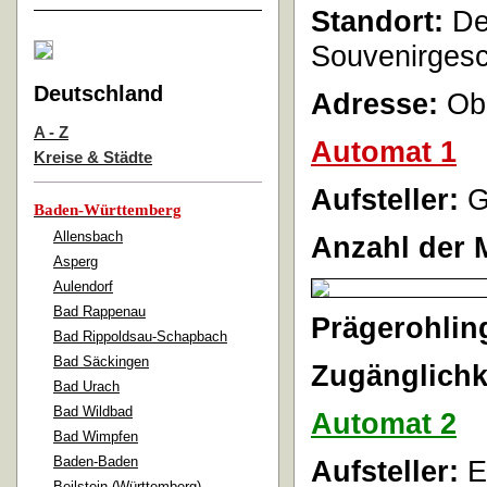
Standort:
Der
Souvenirgesc
Deutschland
Adresse:
Obe
A - Z
Automat 1
Kreise & Städte
Aufsteller:
G
Baden-Württemberg
Allensbach
Anzahl der 
Asperg
Aulendorf
Bad Rappenau
Prägerohlin
Bad Rippoldsau-Schapbach
Bad Säckingen
Zugänglichk
Bad Urach
Bad Wildbad
Automat 2
Bad Wimpfen
Baden-Baden
Aufsteller:
E
Beilstein (Württemberg)