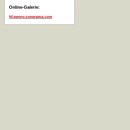
Online-Galerie:
hf-penny.zonerama.com