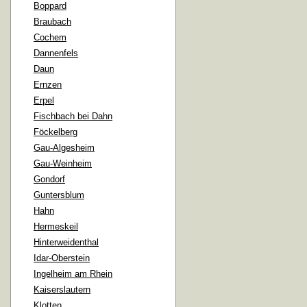
Boppard
Braubach
Cochem
Dannenfels
Daun
Ernzen
Erpel
Fischbach bei Dahn
Föckelberg
Gau-Algesheim
Gau-Weinheim
Gondorf
Guntersblum
Hahn
Hermeskeil
Hinterweidenthal
Idar-Oberstein
Ingelheim am Rhein
Kaiserslautern
Klotten