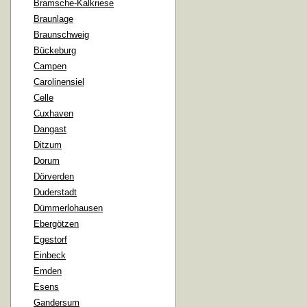
Bramsche-Kalkriese
Braunlage
Braunschweig
Bückeburg
Campen
Carolinensiel
Celle
Cuxhaven
Dangast
Ditzum
Dorum
Dörverden
Duderstadt
Dümmerlohausen
Ebergötzen
Egestorf
Einbeck
Emden
Esens
Gandersum