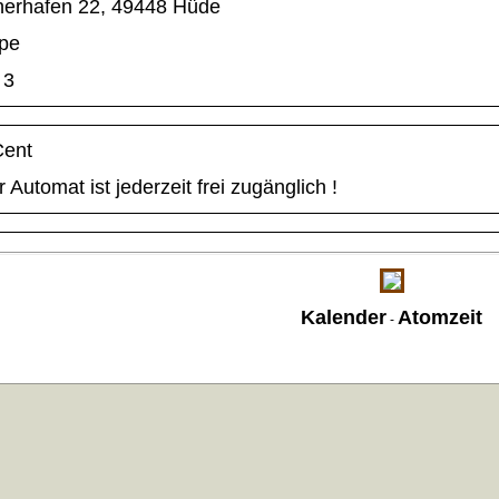
erhafen 22, 49448 Hüde
pe
3
Cent
 Automat ist jederzeit frei zugänglich !
Kalender
Atomzeit
-