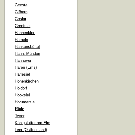
Geeste
Gifhorn
Goslar
Greetsiel
Hahnenklee
Hameln
Hankensbüttel
Hann. Münden
Hannover
Haren (Ems)
Harlesiel
Hohenkirchen
Holdorf
Hooksiel
Horumersiel
Hüde
Jever
Königslutter am Elm
Leer (Ostfriesland)