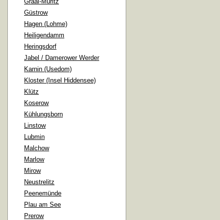
Graal-Müritz
Güstrow
Hagen (Lohme)
Heiligendamm
Heringsdorf
Jabel / Damerower Werder
Karnin (Usedom)
Kloster (Insel Hiddensee)
Klütz
Koserow
Kühlungsborn
Linstow
Lubmin
Malchow
Marlow
Mirow
Neustrelitz
Peenemünde
Plau am See
Prerow