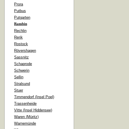
Prora
Putbus
Putgarten
Rambin
Rechlin
Rerik
Rostock
Rövershagen
Sassnitz
Schaprode
Schwerin
Sellin
Stralsund
Stuer
Timmendorf (Insel Poel)
Trassenheide
Vitte (Insel Hiddensee)
Waren (Müritz)
Warnemünde