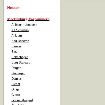
Hessen
Mecklenburg-Vorpommern
Ahlbeck (Usedom)
Alt Schwerin
Anklam
Bad Doberan
Bansin
Binz
Boltenhagen
Burg Stargard
Dargen
Dierhagen
Dömitz
Freest
Gingst
Glowe
Göhren (Rügen)