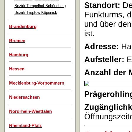
Standort:
Der
Bezirk Tempelhof-Schöneberg
Funkturms, d
Bezirk Treptow-Köpenick
und über den
Brandenburg
ist.
Bremen
Adresse:
Ham
Hamburg
Aufsteller:
E
Hessen
Anzahl der 
Mecklenburg-Vorpommern
Prägerohlin
Niedersachsen
Zugänglichk
Nordrhein-Westfalen
Öffnungszeite
Rheinland-Pfalz