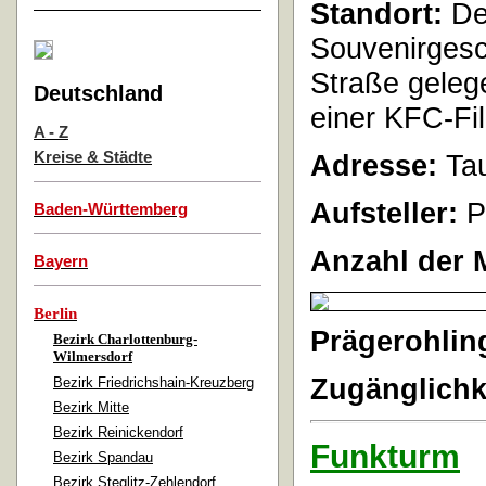
Standort:
De
Souvenirgesc
Straße geleg
Deutschland
einer KFC-Fil
A - Z
Kreise & Städte
Adresse:
Tau
Aufsteller:
P
Baden-Württemberg
Anzahl der 
Bayern
Berlin
Prägerohlin
Bezirk Charlottenburg-
Wilmersdorf
Zugänglichk
Bezirk Friedrichshain-Kreuzberg
Bezirk Mitte
Bezirk Reinickendorf
Funkturm
Bezirk Spandau
Bezirk Steglitz-Zehlendorf