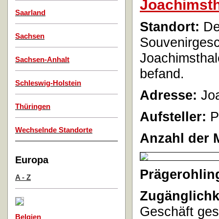
Joachimsth
Saarland
Standort:
De
Sachsen
Souvenirgesc
Joachimsthal
Sachsen-Anhalt
befand.
Schleswig-Holstein
Adresse:
Joa
Thüringen
Aufsteller:
P
Wechselnde Standorte
Anzahl der 
Europa
Prägerohlin
A - Z
Zugänglichk
Geschäft ges
Belgien