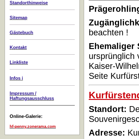
Standorthinweise
Prägerohlin
Sitemap
Zugänglichk
beachten !
Gästebuch
Ehemaliger 
Kontakt
ursprünglich
Linkliste
Kaiser-Wilhe
Seite
Kurfür
Infos ℹ️
Kurfürste
Impressum /
Haftungsausschluss
Standort:
De
Online-Galerie:
Souvenirgesc
hf-penny.zonerama.com
Adresse:
Kur