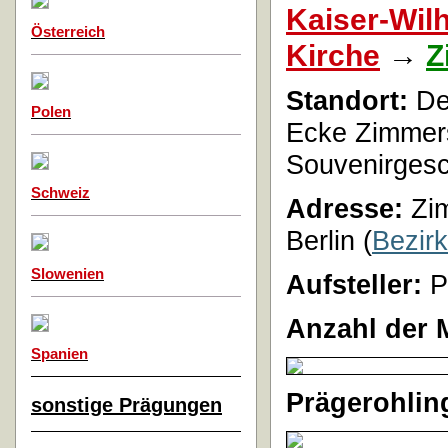
Kaiser-Wil
Österreich
Kirche
→
Z
Standort:
De
Polen
Ecke Zimmers
Souvenirgesc
Schweiz
Adresse:
Zi
Berlin
(
Bezirk
Slowenien
Aufsteller:
P
Anzahl der 
Spanien
Prägerohlin
sonstige Prägungen