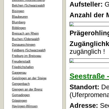
Aufsteller:
G
Belchen (Schwarzwald)
Bisingen
Anzahl der 
Blaubeuren
Blumberg
Böblingen
Prägerohlin
Breisach am Rhein
Buchen (Odenwald)
Zugänglichk
Donaueschingen
zugänglich !
Feldberg (Schwarzwald)
Freiburg im Breisgau
Freudenstadt
Friedrichshafen
Gaggenau
Seestraße -
Geislingen an der Steige
Gengenbach
Standort:
Der
Giengen an der Brenz
(Uferpromena
Gomadingen
Göppingen
Adresse:
See
Hayingen-Wimsen