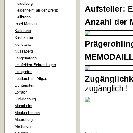
Heidelberg
Aufsteller:
E
Heidenheim an der Brenz
Heilbronn
Anzahl der 
Insel Mainau
Karlsruhe
Kirchzarten
Prägerohlin
Konstanz
Küssaberg
MEMODAILL
Langenargen
Leinfelden-Echterdingen
Leingarten
Zugänglichk
Leutkirch im Allgäu
Lichtenstein
zugänglich !
Lörrach
Ludwigsburg
Mannheim
Meckenbeuren
Meersburg
Meßkirch