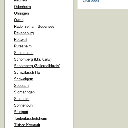
Neuffen
Nach oben
Odenheim
Öhringen
Owen
Radolfzell am Bodensee
Ravensburg
Rottweil
Rutesheim
Schluchsee
Schömberg (Lkr. Calw)
Schömberg (Zollernalbkreis)
Schwäbisch Hall
Schwaigern
Seebach
Sigmaringen
Sinsheim
Sonnenbühl
Stuttgart
Tauberbischofsheim
Titisee-Neustadt