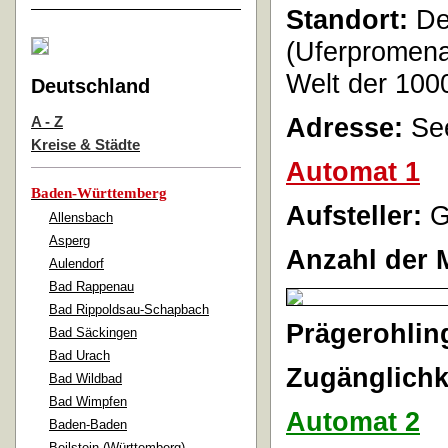
Standort:
Der
(Uferpromena
Welt der 100
Deutschland
Adresse:
See
A - Z
Kreise & Städte
Automat 1
Baden-Württemberg
Aufsteller:
G
Allensbach
Asperg
Anzahl der 
Aulendorf
Bad Rappenau
Bad Rippoldsau-Schapbach
Prägerohlin
Bad Säckingen
Bad Urach
Zugänglichk
Bad Wildbad
Bad Wimpfen
Automat 2
Baden-Baden
Beilstein (Württemberg)