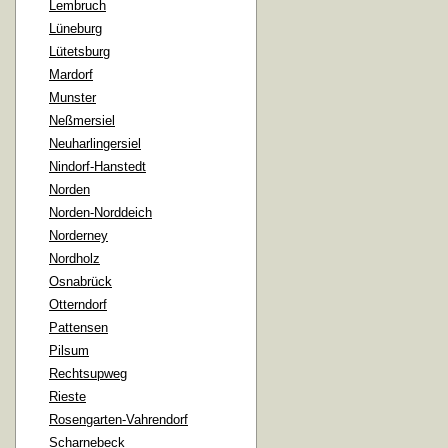
Lembruch
Lüneburg
Lütetsburg
Mardorf
Munster
Neßmersiel
Neuharlingersiel
Nindorf-Hanstedt
Norden
Norden-Norddeich
Norderney
Nordholz
Osnabrück
Otterndorf
Pattensen
Pilsum
Rechtsupweg
Rieste
Rosengarten-Vahrendorf
Scharnebeck