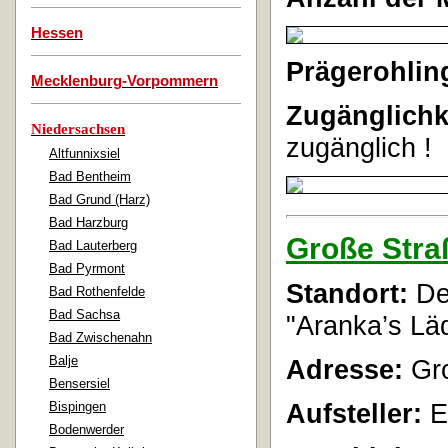
Hessen
Prägerohlin
Mecklenburg-Vorpommern
Zugänglichk
Niedersachsen
zugänglich !
Altfunnixsiel
Bad Bentheim
Bad Grund (Harz)
Bad Harzburg
Große Stra
Bad Lauterberg
Bad Pyrmont
Standort:
Der
Bad Rothenfelde
Bad Sachsa
"Aranka’s Läd
Bad Zwischenahn
Balje
Adresse:
Gro
Bensersiel
Aufsteller:
E
Bispingen
Bodenwerder