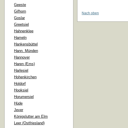
Geeste
Gifhorn
Nach oben
Goslar
Greetsiel
Hahnenklee
Hameln
Hankensbüttel
Hann. Münden
Hannover
Haren (Ems)
Harlesiel
Hohenkirchen
Holdorf
Hooksiel
Horumersiel
Hüde
Jever
Königslutter am Elm
Leer (Ostfriesland)