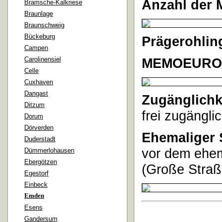
Anzahl der 
Bramsche-Kalkriese
Braunlage
Braunschweig
Bückeburg
Prägerohlin
Campen
Carolinensiel
MEMOEURO
Celle
Cuxhaven
Dangast
Zugänglichk
Ditzum
frei zugänglic
Dorum
Dörverden
Ehemaliger 
Duderstadt
vor dem ehem
Dümmerlohausen
Ebergötzen
(
Große Straß
Egestorf
Einbeck
Emden
Esens
Gandersum