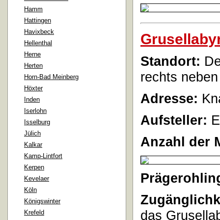
Hamm
Hattingen
Havixbeck
Grusellaby
Hellenthal
Herne
Standort:
Der
Herten
rechts neben
Horn-Bad Meinberg
Höxter
Adresse:
Kna
Inden
Iserlohn
Aufsteller:
E
Isselburg
Jülich
Anzahl der 
Kalkar
Kamp-Lintfort
Kerpen
Prägerohlin
Kevelaer
Köln
Zugänglichk
Königswinter
das Grusella
Krefeld