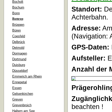
Bocholt
Standort:
Der
Bochum
Bonn
Achterbahn.
Bottrop
Brüggen
Adresse:
Am 
Büren
(Navigation:
Coesfeld
Delbrück
GPS-Daten:
Detmold
Dormagen
Aufsteller:
E
Dortmund
Duisburg
Anzahl der 
Düsseldorf
Emmerich am Rhein
Ennepetal
Prägerohlin
Essen
Gelsenkirchen
Zugänglichk
Greven
beachten
!
Grevenbroich
Haltern am See