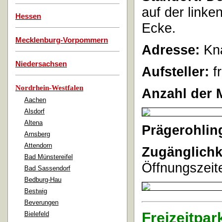
auf der linke
Hessen
Ecke.
Mecklenburg-Vorpommern
Adresse:
Kna
Niedersachsen
Aufsteller:
f
Nordrhein-Westfalen
Anzahl der 
Aachen
Alsdorf
Altena
Prägerohlin
Arnsberg
Attendorn
Zugänglichk
Bad Münstereifel
Öffnungszeite
Bad Sassendorf
Bedburg-Hau
Bestwig
Beverungen
Freizeitpa
Bielefeld