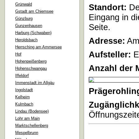
Grünwald
Standort:
Der
Gstadt am Chiemsee
Eingang in di
Günzburg
Seite.
Gunzenhausen
Harburg (Schwaben)
Adresse:
Am 
Heroldsbach
Herrsching am Ammersee
Aufsteller:
E
Hof
Hohenpeißenberg
Anzahl der 
Hohenschwangau
Iffeldorf
Immenstadt im Allgäu
Prägerohlin
Ingolstadt
Kelheim
Zugänglichk
Kulmbach
Lindau (Bodensee)
Öffnungszeite
Lohr am Main
Marktschellenberg
Mespelbrunn