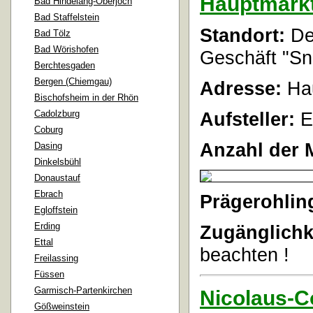
Hauptmark
Bad Hindelang-Oberjoch
Bad Staffelstein
Standort:
De
Bad Tölz
Bad Wörishofen
Geschäft "Sn
Berchtesgaden
Bergen (Chiemgau)
Adresse:
Hau
Bischofsheim in der Rhön
Cadolzburg
Aufsteller:
E
Coburg
Anzahl der 
Dasing
Dinkelsbühl
Donaustauf
Ebrach
Prägerohlin
Egloffstein
Erding
Zugänglichk
Ettal
beachten !
Freilassing
Füssen
Garmisch-Partenkirchen
Nicolaus-C
Gößweinstein