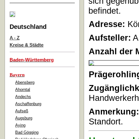
sich gegenüb
befindet.
Adresse:
Kön
Deutschland
Aufsteller:
A
A - Z
Kreise & Städte
Anzahl der 
Baden-Württemberg
Prägerohlin
Bayern
Abensberg
Zugänglichk
Ahorntal
Handwerkerho
Andechs
Aschaffenburg
Anmerkung:
Aufseß
Augsburg
Standort.
Aying
Bad Gögging