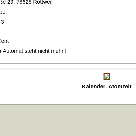
ße 29, 78628 Rottweil
pe
3
Cent
r Automat steht nicht mehr !
Kalender
Atomzeit
-