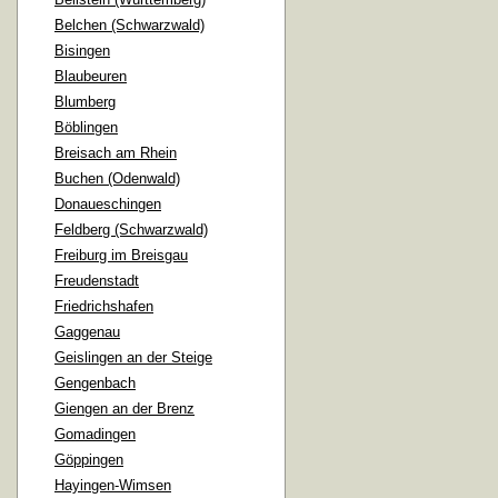
Belchen (Schwarzwald)
Bisingen
Blaubeuren
Blumberg
Böblingen
Breisach am Rhein
Buchen (Odenwald)
Donaueschingen
Feldberg (Schwarzwald)
Freiburg im Breisgau
Freudenstadt
Friedrichshafen
Gaggenau
Geislingen an der Steige
Gengenbach
Giengen an der Brenz
Gomadingen
Göppingen
Hayingen-Wimsen