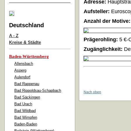
Adresse:
Hauptstra
Aufsteller:
Eurosco
Anzahl der Motive:
Deutschland
A - Z
Prägerohling:
5 €-
Kreise & Städte
Zugänglichkeit:
De
Baden-Württemberg
Allensbach
Asperg
Aulendorf
Bad Rappenau
Bad Rippoldsau-Schapbach
Nach oben
Bad Säckingen
Bad Urach
Bad Wildbad
Bad Wimpfen
Baden-Baden
Beilstein (Württemberg)