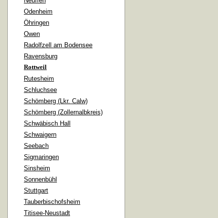
Neuffen
Odenheim
Öhringen
Owen
Radolfzell am Bodensee
Ravensburg
Rottweil
Rutesheim
Schluchsee
Schömberg (Lkr. Calw)
Schömberg (Zollernalbkreis)
Schwäbisch Hall
Schwaigern
Seebach
Sigmaringen
Sinsheim
Sonnenbühl
Stuttgart
Tauberbischofsheim
Titisee-Neustadt