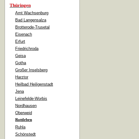
Thüringen
Amt Wachsenburg
Bad Langensalza
Brotterode-Trusetal
Eisenach
Erfurt
Friedrichroda
Geisa
Gotha
Großer Inselsberg
Harztor
Heilbad Heiligenstadt
Jena
Leinefelde-Worbis
Nordhausen
Oberweid
Rottleben
Ruhla
Schönstedt