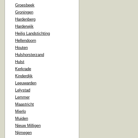
Groesbeek
Groningen
Hardenberg
Harderwijk
Heilig Landstichting
Hellendoorn
Houten
Hulshorsterzand
Hulst
Kerkrade
Kinderdijk
Leeuwarden
Lelystad
Lemmer
Maastricht
Mierlo
Muiden
Nieuw Milligen
Nijmegen