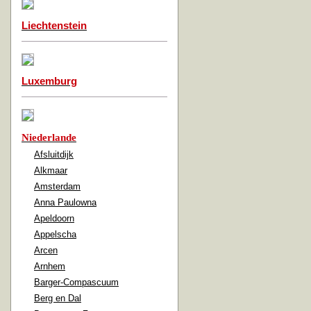
Liechtenstein
Luxemburg
Niederlande
Afsluitdijk
Alkmaar
Amsterdam
Anna Paulowna
Apeldoorn
Appelscha
Arcen
Arnhem
Barger-Compascuum
Berg en Dal