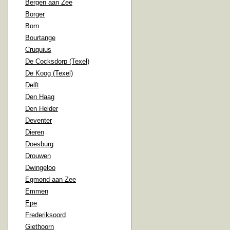
Bergen aan Zee
Borger
Born
Bourtange
Cruquius
De Cocksdorp (Texel)
De Koog (Texel)
Delft
Den Haag
Den Helder
Deventer
Dieren
Doesburg
Drouwen
Dwingeloo
Egmond aan Zee
Emmen
Epe
Frederiksoord
Giethoorn