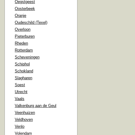
Oegstgeest
Oosterbeek
Oranje
Oudeschild (Texel)
Overloon
Pieterburen
Rheden
Rotterdam
Scheveningen
Schiphol
Schokland
Slagharen
Soest
Utrecht
Vaals
Valkenburg aan de Geul
Veenhuizen
Veldhoven
Venlo
Volendam