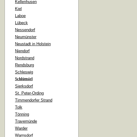
Kellenhusen
Kiel
Laboe
Lübeck
Nessendorf
Neumünster
Neustadt in Holstein
Niendorf
Nordstrand
Rendsburg
Schleswig
Schlüttsiel
Sierksdorf
St. Peter-Ording
Timmendorfer Strand
Tolk
Tönning
Travemünde
Warder
Warnsdorf