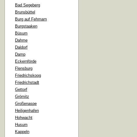
Bad Segeberg
Brunsbüttel
Burg auf Fehmarn
Burgstaaken
Büsum
Dahme
Daldorf
Damp
Eckernförde
Flensburg
Friedrichskoog
Friedrichstadt
Gettorf
Grömitz
Großenaspe
Heiligenhafen
Hohwacht
Husum
Kappeln